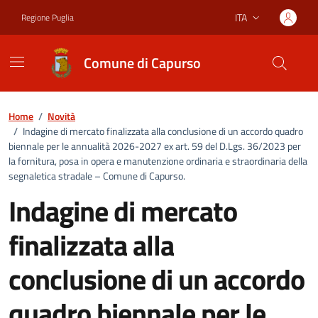
Vai ai contenuti
Vai al footer
ITA
Regione Puglia
Lingua attiva:
Comune di Capurso
Home
/
Novità
/
Indagine di mercato finalizzata alla conclusione di un accordo quadro
biennale per le annualità 2026-2027 ex art. 59 del D.Lgs. 36/2023 per
la fornitura, posa in opera e manutenzione ordinaria e straordinaria della
segnaletica stradale – Comune di Capurso.
Indagine di mercato
finalizzata alla
conclusione di un accordo
quadro biennale per le