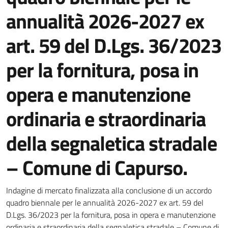
annualità 2026-2027 ex
art. 59 del D.Lgs. 36/2023
per la fornitura, posa in
opera e manutenzione
ordinaria e straordinaria
della segnaletica stradale
– Comune di Capurso.
Dettagli della notizia
Indagine di mercato finalizzata alla conclusione di un accordo
quadro biennale per le annualità 2026-2027 ex art. 59 del
D.Lgs. 36/2023 per la fornitura, posa in opera e manutenzione
ordinaria e straordinaria della segnaletica stradale – Comune di