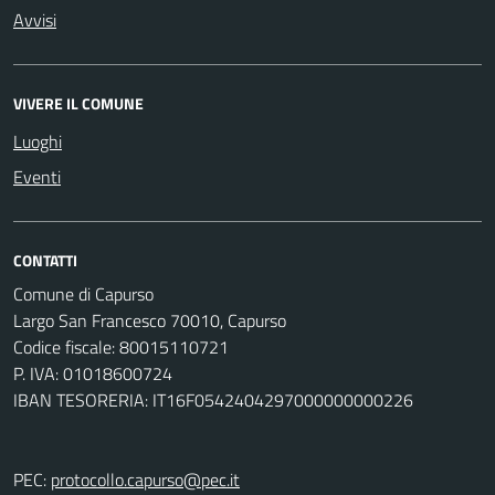
Avvisi
VIVERE IL COMUNE
Luoghi
Eventi
CONTATTI
Comune di Capurso
Largo San Francesco 70010, Capurso
Codice fiscale: 80015110721
P. IVA: 01018600724
IBAN TESORERIA: IT16F0542404297000000000226
PEC:
protocollo.capurso@pec.it