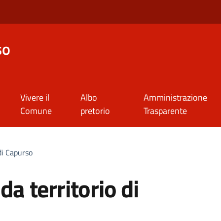
so
Vivere il
Albo
Amministrazione
Comune
pretorio
Trasparente
 di Capurso
da territorio di