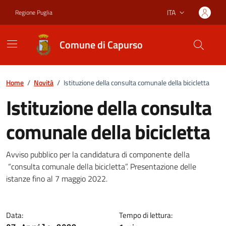
Vai ai contenuti
Vai al footer
ITA
Regione Puglia
Lingua attiva:
Comune di Capurso
Home
/
Novità
/
Istituzione della consulta comunale della bicicletta
Istituzione della consulta
comunale della bicicletta
Dettagli della notizia
Avviso pubblico per la candidatura di componente della
“consulta comunale della bicicletta”. Presentazione delle
istanze fino al 7 maggio 2022.
Data:
Tempo di lettura: