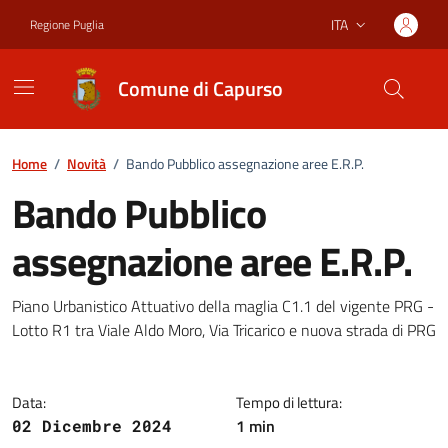
Vai ai contenuti
Vai al footer
ITA
Regione Puglia
Lingua attiva:
Comune di Capurso
Home
/
Novità
/
Bando Pubblico assegnazione aree E.R.P.
Bando Pubblico
assegnazione aree E.R.P.
Dettagli della notizia
Piano Urbanistico Attuativo della maglia C1.1 del vigente PRG -
Lotto R1 tra Viale Aldo Moro, Via Tricarico e nuova strada di PRG
Data:
Tempo di lettura:
1 min
02 Dicembre 2024