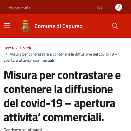
Vai ai contenuti
Vai al footer
ITA
Regione Puglia
Lingua attiva:
Comune di Capurso
Home
/
Novità
/
Misura per contrastare e contenere la diffusione del covid-19 –
apertura attivita’ commerciali.
Misura per contrastare e
contenere la diffusione
del covid-19 – apertura
attivita’ commerciali.
Scaricare gli allegati.