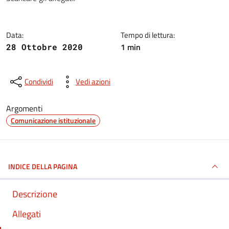
Dettagli della notizia
Data:
Tempo di lettura:
1 min
28 Ottobre 2020
Condividi
Vedi azioni
Argomenti
Comunicazione istituzionale
INDICE DELLA PAGINA
Descrizione
Allegati