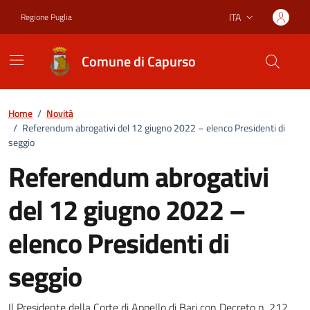
Vai ai contenuti
Vai al footer
ITA
Regione Puglia
Lingua attiva:
Comune di Capurso
Home
/
Novità
/
Referendum abrogativi del 12 giugno 2022 – elenco Presidenti di
seggio
Referendum abrogativi
del 12 giugno 2022 –
elenco Presidenti di
seggio
Il Presidente della Corte di Appello di Bari con Decreto n. 212