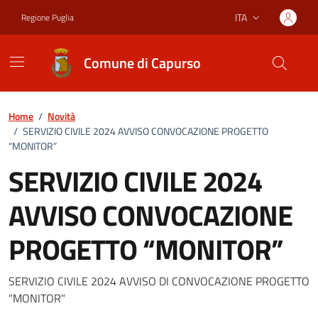
Vai ai contenuti
Vai al footer
ITA
Regione Puglia
Lingua attiva:
Comune di Capurso
Home
/
Novità
/
SERVIZIO CIVILE 2024 AVVISO CONVOCAZIONE PROGETTO
“MONITOR”
SERVIZIO CIVILE 2024
AVVISO CONVOCAZIONE
PROGETTO “MONITOR”
Dettagli della notizia
SERVIZIO CIVILE 2024 AVVISO DI CONVOCAZIONE PROGETTO
"MONITOR"