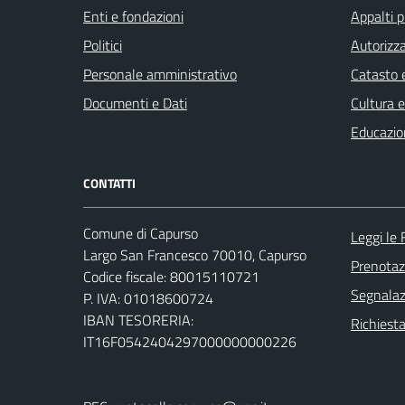
Enti e fondazioni
Appalti p
Politici
Autorizza
Personale amministrativo
Catasto e
Documenti e Dati
Cultura 
Educazio
CONTATTI
Comune di Capurso
Leggi le
Largo San Francesco 70010, Capurso
Prenota
Codice fiscale: 80015110721
Segnalazi
P. IVA: 01018600724
IBAN TESORERIA:
Richiest
IT16F0542404297000000000226