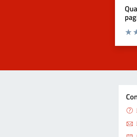
Qua
pag
Valut
Va
Con