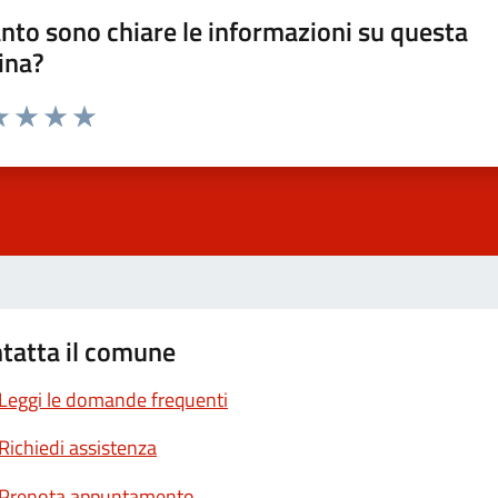
nto sono chiare le informazioni su questa
ina?
a 1 stelle su 5
luta 2 stelle su 5
Valuta 3 stelle su 5
Valuta 4 stelle su 5
Valuta 5 stelle su 5
tatta il comune
Leggi le domande frequenti
Richiedi assistenza
Prenota appuntamento