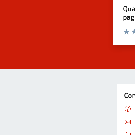
Qua
pag
Valut
Va
Con