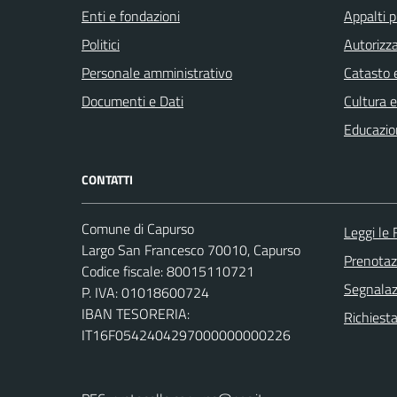
Enti e fondazioni
Appalti p
Politici
Autorizza
Personale amministrativo
Catasto e
Documenti e Dati
Cultura 
Educazio
CONTATTI
Comune di Capurso
Leggi le
Largo San Francesco 70010, Capurso
Prenota
Codice fiscale: 80015110721
Segnalazi
P. IVA: 01018600724
IBAN TESORERIA:
Richiest
IT16F0542404297000000000226