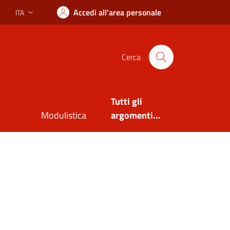
Accedi all'area personale
ITA
Lingua attiva:
Cerca
Tutti gli
Modulistica
argomenti...