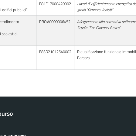
E81E17000420002
Lavori di efficientamento energetico d
 edifici pubblici”
grado “Gennaro Venisti”
pprendimento
PROV0000006452
Adeguamento alla normativa antincendi
Scuola “San Giovanni Bosco”
 scolastici.
E83D21012540002
Riqualificazione funzionale immobil
Barbara.
purso