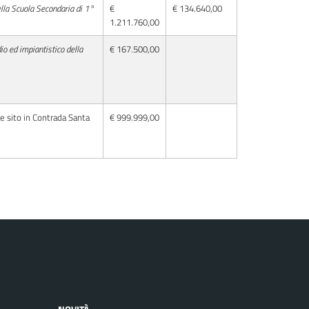
ella Scuola Secondaria di 1°
€
€ 134.640,00
1.211.760,00
o ed impiantistico della
€ 167.500,00
e sito in Contrada Santa
€ 999.999,00