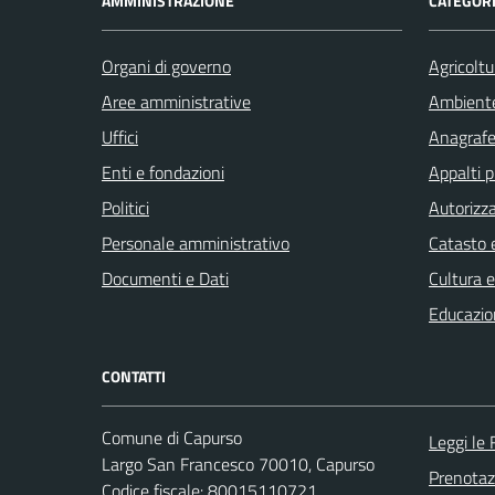
AMMINISTRAZIONE
CATEGORI
Organi di governo
Agricoltu
Aree amministrative
Ambient
Uffici
Anagrafe 
Enti e fondazioni
Appalti p
Politici
Autorizza
Personale amministrativo
Catasto e
Documenti e Dati
Cultura 
Educazio
CONTATTI
Comune di Capurso
Leggi le
Largo San Francesco 70010, Capurso
Prenota
Codice fiscale: 80015110721