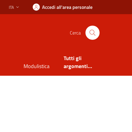
Accedi all'area personale
ITA
Lingua attiva:
Cerca
Tutti gli
Modulistica
argomenti...