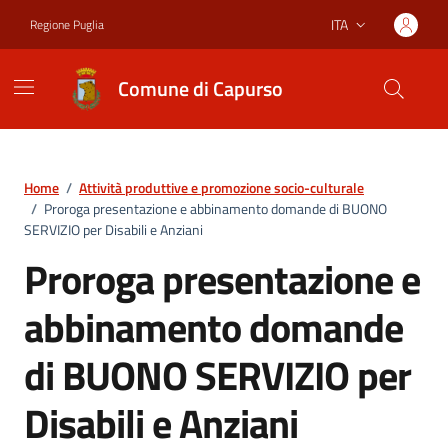
Vai ai contenuti
Vai al footer
ITA
Regione Puglia
Lingua attiva:
Comune di Capurso
Home
/
Attività produttive e promozione socio-culturale
/
Proroga presentazione e abbinamento domande di BUONO
SERVIZIO per Disabili e Anziani
Proroga presentazione e
abbinamento domande
di BUONO SERVIZIO per
Disabili e Anziani