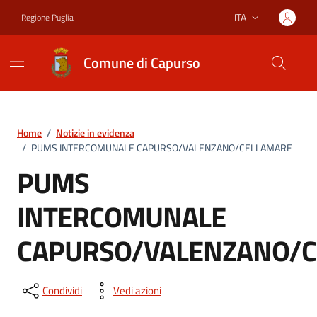
Vai ai contenuti
Vai al footer
ITA
Regione Puglia
Lingua attiva:
Comune di Capurso
Home
/
Notizie in evidenza
/
PUMS INTERCOMUNALE CAPURSO/VALENZANO/CELLAMARE
PUMS
INTERCOMUNALE
CAPURSO/VALENZANO/
Condividi
Vedi azioni