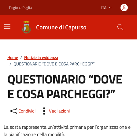
Vai ai contenuti
Vai al footer
ITA
Regione Puglia
Lingua attiva:
Comune di Capurso
Home
/
Notizie in evidenza
/
QUESTIONARIO “DOVE E COSA PARCHEGGI?”
QUESTIONARIO “DOVE
E COSA PARCHEGGI?”
Condividi
Vedi azioni
La sosta rappresenta un’attività primaria per l’organizzazione e
la pianificazione della mobilità.