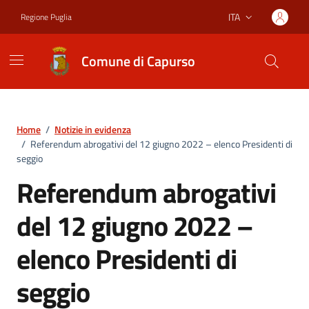
Vai ai contenuti
Vai al footer
ITA
Regione Puglia
Lingua attiva:
Comune di Capurso
Home
/
Notizie in evidenza
/
Referendum abrogativi del 12 giugno 2022 – elenco Presidenti di
seggio
Referendum abrogativi
del 12 giugno 2022 –
elenco Presidenti di
seggio