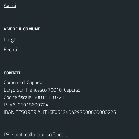
Avvisi
VIVERE IL COMUNE
Luoghi
Eventi
CONTATTI
Comune di Capurso
Largo San Francesco 70010, Capurso
Codice fiscale: 80015110721
P. IVA: 01018600724
IBAN TESORERIA: IT16F0542404297000000000226
PEC:
protocollo.capurso@pec.it