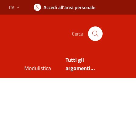
Accedi all'area personale
ITA
Lingua attiva:
Cerca
Tutti gli
Modulistica
argomenti...