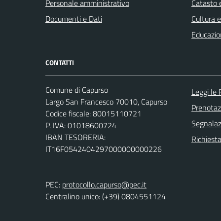
Personale amministrativo
Catasto e
Documenti e Dati
Cultura 
Educazio
CONTATTI
Comune di Capurso
Leggi le
Largo San Francesco 70010, Capurso
Prenota
Codice fiscale: 80015110721
Segnalazi
P. IVA: 01018600724
IBAN TESORERIA:
Richiest
IT16F0542404297000000000226
PEC:
protocollo.capurso@pec.it
Centralino unico: (+39) 0804551124