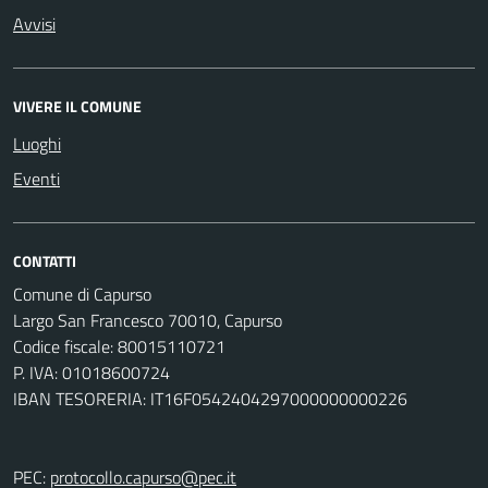
Avvisi
VIVERE IL COMUNE
Luoghi
Eventi
CONTATTI
Comune di Capurso
Largo San Francesco 70010, Capurso
Codice fiscale: 80015110721
P. IVA: 01018600724
IBAN TESORERIA: IT16F0542404297000000000226
PEC:
protocollo.capurso@pec.it