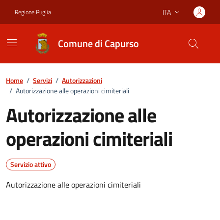
Vai ai contenuti
Vai al footer
ITA
Regione Puglia
Lingua attiva:
Comune di Capurso
Home
/
Servizi
/
Autorizzazioni
/
Autorizzazione alle operazioni cimiteriali
Autorizzazione alle
operazioni cimiteriali
Servizio attivo
Autorizzazione alle operazioni cimiteriali