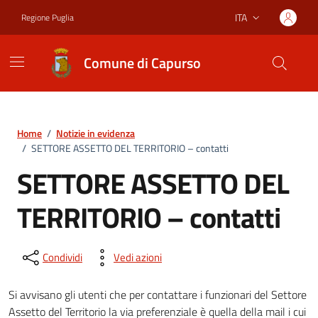
Vai ai contenuti
Vai al footer
ITA
Regione Puglia
Lingua attiva:
Comune di Capurso
Home
/
Notizie in evidenza
/
SETTORE ASSETTO DEL TERRITORIO – contatti
SETTORE ASSETTO DEL
TERRITORIO – contatti
Condividi
Vedi azioni
Si avvisano gli utenti che per contattare i funzionari del Settore
Assetto del Territorio la via preferenziale è quella della mail i cui