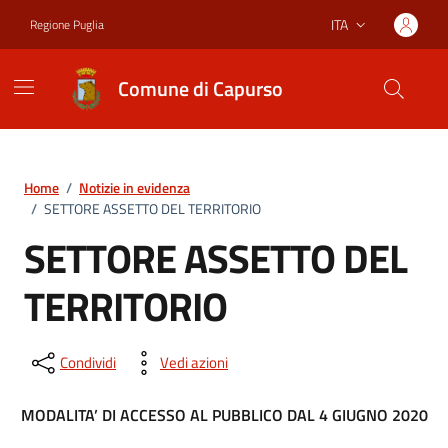
Vai ai contenuti
Vai al footer
ITA
Regione Puglia
Lingua attiva:
Comune di Capurso
Home
/
Notizie in evidenza
/
SETTORE ASSETTO DEL TERRITORIO
SETTORE ASSETTO DEL
TERRITORIO
Condividi
Vedi azioni
MODALITA’ DI ACCESSO AL PUBBLICO DAL 4 GIUGNO 2020