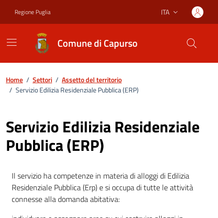
Vai ai contenuti
Vai al footer
ITA
Regione Puglia
Lingua attiva:
Comune di Capurso
Home
/
Settori
/
Assetto del territorio
/
Servizio Edilizia Residenziale Pubblica (ERP)
Servizio Edilizia Residenziale
Pubblica (ERP)
Il servizio ha competenze in materia di alloggi di Edilizia
Residenziale Pubblica (Erp) e si occupa di tutte le attività
connesse alla domanda abitativa: