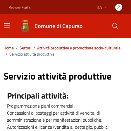
Vai ai contenuti
Vai al footer
ITA
Regione Puglia
Lingua attiva:
Comune di Capurso
Home
/
Settori
/
Attività produttive e promozione socio-culturale
/
Servizio attività produttive
Servizio attività produttive
Principali attività:
Programmazione piani commerciali;
Concessioni di posteggi per attività di vendita, di
somministrazione e per manifestazioni pubbliche;
Autorizzazioni e licenze (vendita al dettaglio, pubblici