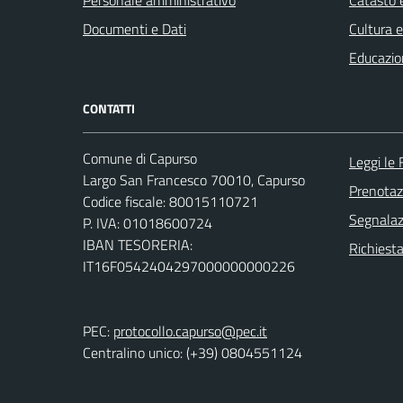
Documenti e Dati
Cultura 
Educazio
CONTATTI
Comune di Capurso
Leggi le
Largo San Francesco 70010, Capurso
Prenota
Codice fiscale: 80015110721
Segnalazi
P. IVA: 01018600724
IBAN TESORERIA:
Richiest
IT16F0542404297000000000226
PEC:
protocollo.capurso@pec.it
Centralino unico: (+39) 0804551124