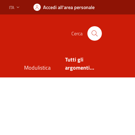
Accedi all'area personale
ITA
Lingua attiva:
Cerca
Tutti gli
Modulistica
argomenti...