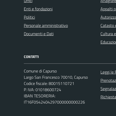
Uffici
Anagrafe 
Enti e fondazioni
Appalti p
Politici
Autorizza
Personale amministrativo
Catasto e
Documenti e Dati
Cultura 
Educazio
CONTATTI
Comune di Capurso
Leggi le
Largo San Francesco 70010, Capurso
Prenota
Codice fiscale: 80015110721
Segnalazi
P. IVA: 01018600724
IBAN TESORERIA:
Richiest
IT16F0542404297000000000226