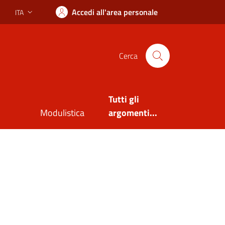
Accedi all'area personale
ITA
Lingua attiva:
Cerca
Tutti gli
Modulistica
argomenti...