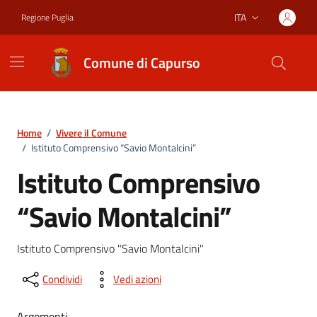
Vai ai contenuti
Vai al footer
ITA
Regione Puglia
Lingua attiva:
Comune di Capurso
Home
/
Vivere il Comune
/
Istituto Comprensivo “Savio Montalcini”
Istituto Comprensivo
“Savio Montalcini”
Istituto Comprensivo "Savio Montalcini"
Condividi
Vedi azioni
Argomenti