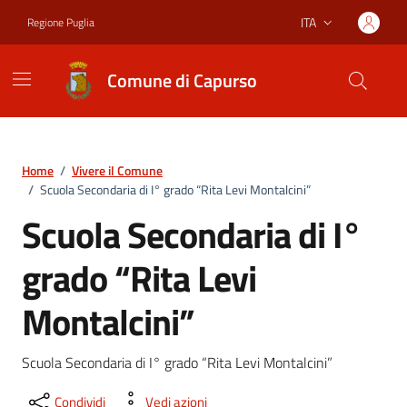
Vai ai contenuti
Vai al footer
ITA
Regione Puglia
Lingua attiva:
Comune di Capurso
Home
/
Vivere il Comune
/
Scuola Secondaria di I° grado “Rita Levi Montalcini”
Scuola Secondaria di I°
grado “Rita Levi
Montalcini”
Scuola Secondaria di I° grado “Rita Levi Montalcini”
Condividi
Vedi azioni