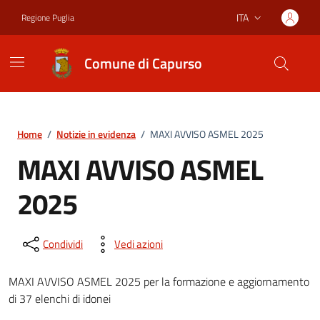
Vai ai contenuti
Vai al footer
ITA
Regione Puglia
Lingua attiva:
Comune di Capurso
Home
/
Notizie in evidenza
/
MAXI AVVISO ASMEL 2025
MAXI AVVISO ASMEL
2025
Condividi
Vedi azioni
MAXI AVVISO ASMEL 2025 per la formazione e aggiornamento
di 37 elenchi di idonei