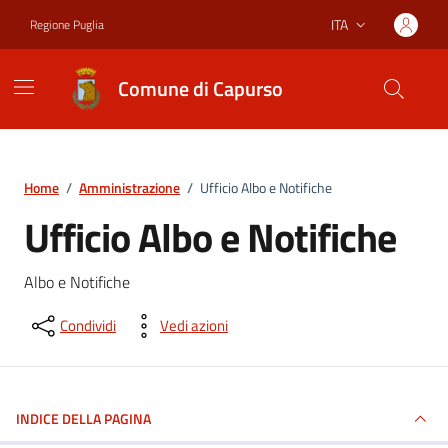
Vai ai contenuti
Vai al footer
ITA
Regione Puglia
Lingua attiva:
Comune di Capurso
Home
/
Amministrazione
/
Ufficio Albo e Notifiche
Ufficio Albo e Notifiche
Albo e Notifiche
Condividi
Vedi azioni
INDICE DELLA PAGINA