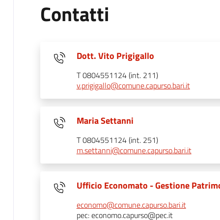
Contatti
Dott. Vito Prigigallo
T 0804551124 (int. 211)
v.prigigallo@comune.capurso.bari.it
Maria Settanni
T 0804551124 (int. 251)
m.settanni@comune.capurso.bari.it
Ufficio Economato - Gestione Patrim
economo@comune.capurso.bari.it
pec: economo.capurso@pec.it