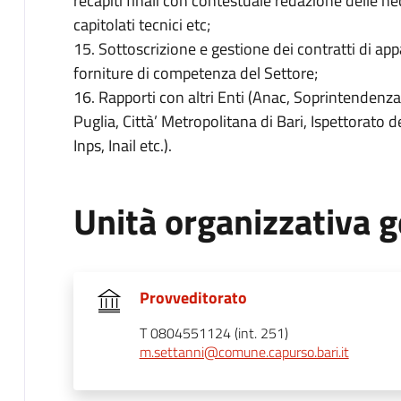
recapiti finali con contestuale redazione delle n
capitolati tecnici etc;
15. Sottoscrizione e gestione dei contratti di appalt
forniture di competenza del Settore;
16. Rapporti con altri Enti (Anac, Soprintendenza a
Puglia, Città’ Metropolitana di Bari, Ispettorato d
Inps, Inail etc.).
Unità organizzativa g
Provveditorato
T 0804551124 (int. 251)
m.settanni@comune.capurso.bari.it