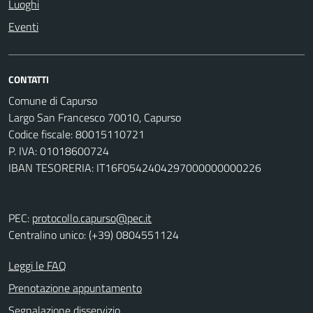
Luoghi
Eventi
CONTATTI
Comune di Capurso
Largo San Francesco 70010, Capurso
Codice fiscale: 80015110721
P. IVA: 01018600724
IBAN TESORERIA: IT16F0542404297000000000226
PEC:
protocollo.capurso@pec.it
Centralino unico: (+39) 0804551124
Leggi le FAQ
Prenotazione appuntamento
Segnalazione disservizio