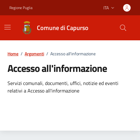
Vai ai contenuti
Vai al footer
ITA
Regione Puglia
Lingua attiva:
Comune di Capurso
Home
/
Argomenti
/
Accesso all'informazione
Accesso all'informazione
Dettagli dell'argomento
Servizi comunali, documenti, uffici, notizie ed eventi
relativi a Accesso all'informazione