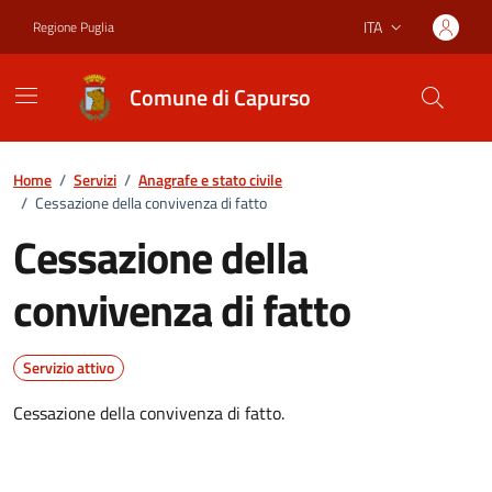
Vai ai contenuti
Vai al footer
ITA
Regione Puglia
Lingua attiva:
Comune di Capurso
Home
/
Servizi
/
Anagrafe e stato civile
/
Cessazione della convivenza di fatto
Cessazione della
convivenza di fatto
Servizio attivo
Cessazione della convivenza di fatto.