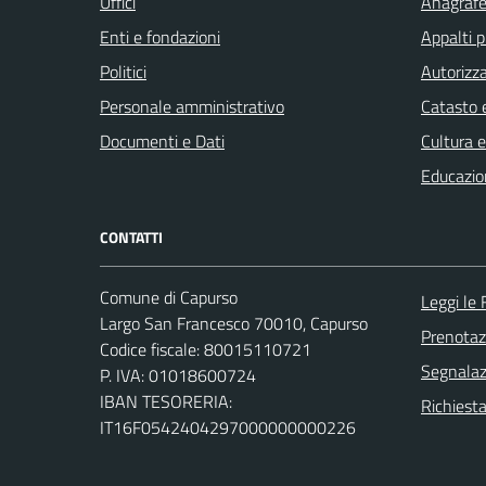
Uffici
Anagrafe 
Enti e fondazioni
Appalti p
Politici
Autorizza
Personale amministrativo
Catasto e
Documenti e Dati
Cultura 
Educazio
CONTATTI
Comune di Capurso
Leggi le
Largo San Francesco 70010, Capurso
Prenota
Codice fiscale: 80015110721
Segnalazi
P. IVA: 01018600724
IBAN TESORERIA:
Richiest
IT16F0542404297000000000226