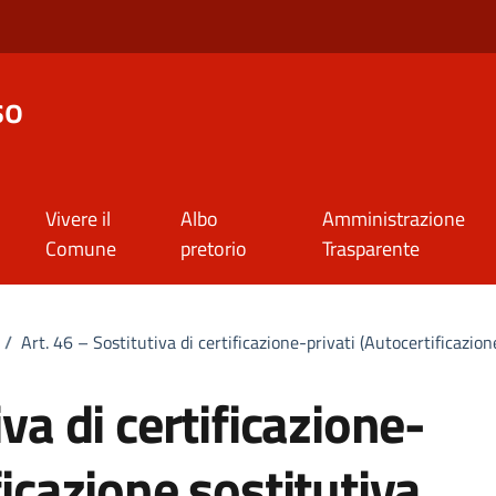
so
Vivere il
Albo
Amministrazione
Comune
pretorio
Trasparente
/
Art. 46 – Sostitutiva di certificazione-privati (Autocertificazione 
iva di certificazione-
ficazione sostitutiva