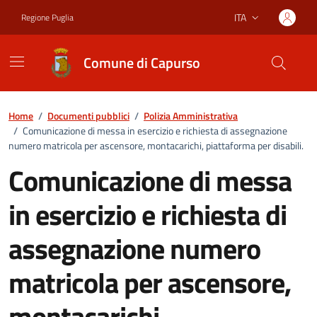
Vai ai contenuti
Vai al footer
ITA
Regione Puglia
Lingua attiva:
Comune di Capurso
Home
/
Documenti pubblici
/
Polizia Amministrativa
/
Comunicazione di messa in esercizio e richiesta di assegnazione
numero matricola per ascensore, montacarichi, piattaforma per disabili.
Comunicazione di messa
in esercizio e richiesta di
assegnazione numero
matricola per ascensore,
montacarichi,