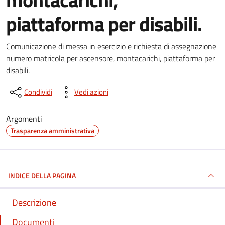
piattaforma per disabili.
Dettagli del documento
Comunicazione di messa in esercizio e richiesta di assegnazione
numero matricola per ascensore, montacarichi, piattaforma per
disabili.
Condividi
Vedi azioni
Argomenti
Trasparenza amministrativa
INDICE DELLA PAGINA
Descrizione
Documenti