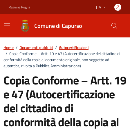
Vai ai contenuti
Vai al footer
ITA
Regione Puglia
Lingua attiva:
Comune di Capurso
Home
/
Documenti pubblici
/
Autocertificazioni
/
Copia Conforme – Artt. 19 e 47 (Autocertificazione del cittadino di
conformità della copia al documento originale, non soggetto ad
autentica, rivolta a Pubblica Amministrazione)
Copia Conforme – Artt. 19
e 47 (Autocertificazione
del cittadino di
conformità della copia al