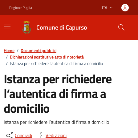
Vai ai contenuti
Vai al footer
ITA
Regione Puglia
Lingua attiva:
Comune di Capurso
Home
/
Documenti pubblici
/
Dichiarazioni sostitutive atto di notorietà
/
Istanza per richiedere l’autentica di firma a domicilio
Istanza per richiedere
l’autentica di firma a
domicilio
Dettagli del documento
Istanza per richiedere l’autentica di firma a domicilio
Condividi
Vedi azioni