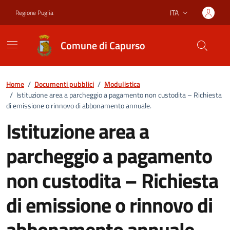
Vai ai contenuti
Vai al footer
ITA
Regione Puglia
Lingua attiva:
Comune di Capurso
Home
/
Documenti pubblici
/
Modulistica
/
Istituzione area a parcheggio a pagamento non custodita – Richiesta
di emissione o rinnovo di abbonamento annuale.
Istituzione area a
parcheggio a pagamento
non custodita – Richiesta
di emissione o rinnovo di
abbonamento annuale.