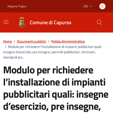
Vai ai contenuti
Vai al footer
ITA
Regione Puglia
Lingua attiva:
Comune di Capurso
Home
/
Documenti pubblici
/
Polizia Amministrativa
/
Modulo per richiedere l’installazione di impianti pubblicitari quali:
insegne d’esercizio, pre insegne, pannelli pubblicitari, striscioni,
stendardi ecc..
Modulo per richiedere
l’installazione di impianti
pubblicitari quali: insegne
d’esercizio, pre insegne,