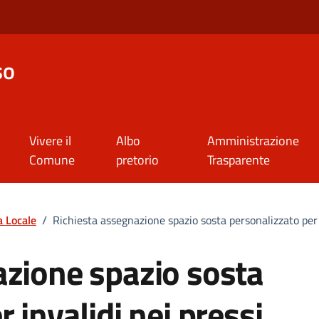
so
Vivere il
Albo
Amministrazione
Comune
pretorio
Trasparente
a Locale
/
Richiesta assegnazione spazio sosta personalizzato per i
azione spazio sosta
 invalidi nei pressi