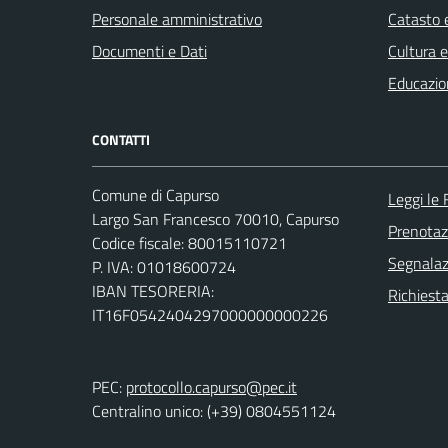
Personale amministrativo
Catasto e
Documenti e Dati
Cultura 
Educazio
CONTATTI
Comune di Capurso
Leggi le
Largo San Francesco 70010, Capurso
Prenota
Codice fiscale: 80015110721
Segnalazi
P. IVA: 01018600724
IBAN TESORERIA:
Richiest
IT16F0542404297000000000226
PEC:
protocollo.capurso@pec.it
Centralino unico: (+39) 0804551124