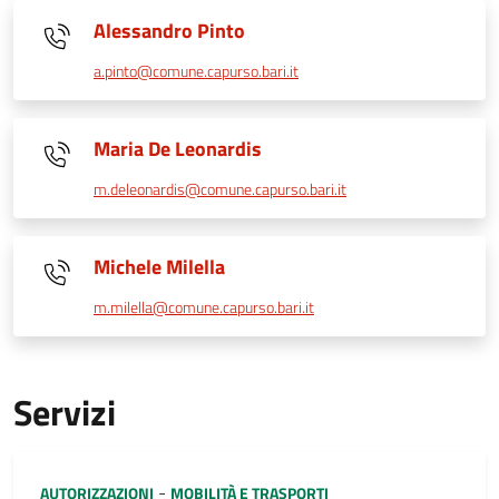
Alessandro Pinto
a.pinto@comune.capurso.bari.it
Maria De Leonardis
m.deleonardis@comune.capurso.bari.it
Michele Milella
m.milella@comune.capurso.bari.it
Servizi
Categoria:
-
AUTORIZZAZIONI
MOBILITÀ E TRASPORTI