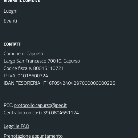
VIVERE IL COMUNE
Luoghi
Eventi
CONTATTI
Comune di Capurso
Largo San Francesco 70010, Capurso
Codice fiscale: 80015110721
P. IVA: 01018600724
IBAN TESORERIA: IT16F0542404297000000000226
PEC:
protocollo.capurso@pec.it
Centralino unico: (+39) 0804551124
Leggi le FAQ
Prenotazione appuntamento