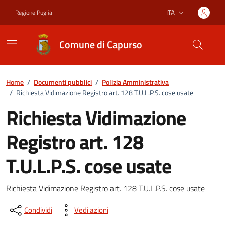
Vai ai contenuti
Vai al footer
ITA
Regione Puglia
Lingua attiva:
Comune di Capurso
Home
/
Documenti pubblici
/
Polizia Amministrativa
/
Richiesta Vidimazione Registro art. 128 T.U.L.P.S. cose usate
Richiesta Vidimazione
Registro art. 128
T.U.L.P.S. cose usate
Dettagli del documento
Richiesta Vidimazione Registro art. 128 T.U.L.P.S. cose usate
Condividi
Vedi azioni