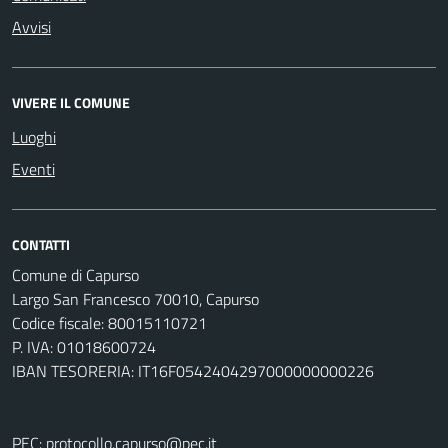
Avvisi
VIVERE IL COMUNE
Luoghi
Eventi
CONTATTI
Comune di Capurso
Largo San Francesco 70010, Capurso
Codice fiscale: 80015110721
P. IVA: 01018600724
IBAN TESORERIA: IT16F0542404297000000000226
PEC:
protocollo.capurso@pec.it