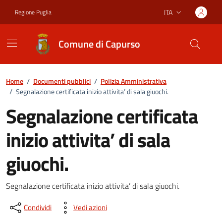
Vai ai contenuti
Vai al footer
ITA
Regione Puglia
Lingua attiva:
Comune di Capurso
Home
/
Documenti pubblici
/
Polizia Amministrativa
/
Segnalazione certificata inizio attivita’ di sala giuochi.
Segnalazione certificata
inizio attivita’ di sala
giuochi.
Dettagli del documento
Segnalazione certificata inizio attivita’ di sala giuochi.
Condividi
Vedi azioni