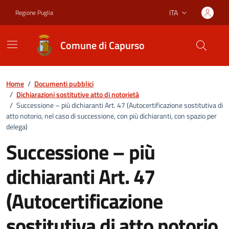
Vai ai contenuti
Vai al footer
ITA
Regione Puglia
Lingua attiva:
Comune di Capurso
Home
/
Documenti pubblici
/
Dichiarazioni sostitutive atto di notorietà
/
Successione – più dichiaranti Art. 47 (Autocertificazione sostitutiva di
atto notorio, nel caso di successione, con più dichiaranti, con spazio per
delega)
Successione – più
dichiaranti Art. 47
(Autocertificazione
sostitutiva di atto notorio,