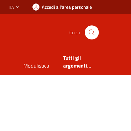
Accedi all'area personale
ITA
Lingua attiva:
Cerca
Tutti gli
Modulistica
argomenti...