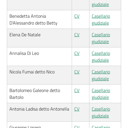
giudiziale
Benedetta Antonia
CV
Casellario
D’Alessandro detto Betty
giudiziale
Elena De Natale
CV
Casellario
giudiziale
Annalisa Di Leo
CV
Casellario
giudiziale
Nicola Fumai detto Nico
CV
Casellario
giudiziale
Bartolomeo Galeone detto
CV
Casellario
Bartolo
giudiziale
Antonia Ladisa detto Antonella
CV
Casellario
giudiziale
Giuseppe Lonero
CV
Casellario