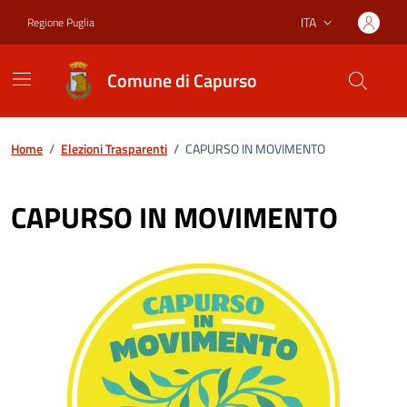
Vai ai contenuti
Vai al footer
ITA
Regione Puglia
Lingua attiva:
Comune di Capurso
Home
/
Elezioni Trasparenti
/
CAPURSO IN MOVIMENTO
CAPURSO IN MOVIMENTO