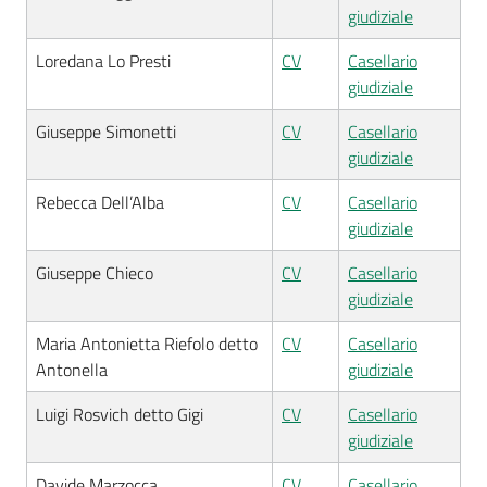
giudiziale
Loredana Lo Presti
CV
Casellario
giudiziale
Giuseppe Simonetti
CV
Casellario
giudiziale
Rebecca Dell’Alba
CV
Casellario
giudiziale
Giuseppe Chieco
CV
Casellario
giudiziale
Maria Antonietta Riefolo detto
CV
Casellario
Antonella
giudiziale
Luigi Rosvich detto Gigi
CV
Casellario
giudiziale
Davide Marzocca
CV
Casellario