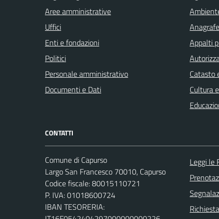
Aree amministrative
Ambient
Uffici
Anagrafe 
Enti e fondazioni
Appalti p
Politici
Autorizza
Personale amministrativo
Catasto e
Documenti e Dati
Cultura 
Educazio
CONTATTI
Comune di Capurso
Leggi le
Largo San Francesco 70010, Capurso
Prenota
Codice fiscale: 80015110721
Segnalazi
P. IVA: 01018600724
IBAN TESORERIA:
Richiest
IT16F0542404297000000000226