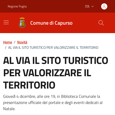
Vai ai contenuti
Vai al footer
ITA
Regione Puglia
Lingua attiva:
Comune di Capurso
Home
/
Novità
/
AL VIA IL SITO TURISTICO PER VALORIZZARE IL TERRITORIO
AL VIA IL SITO TURISTICO
PER VALORIZZARE IL
TERRITORIO
Dettagli della notizia
Giovedì 4 dicembre, alle ore 19, in Biblioteca Comunale la
presentazione ufficiale del portale e degli eventi dedicati al
Natale.