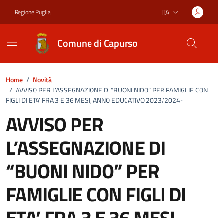
Vai ai contenuti
Vai al footer
ITA
Regione Puglia
Lingua attiva:
Comune di Capurso
Home
/
Novità
/
AVVISO PER L’ASSEGNAZIONE DI “BUONI NIDO” PER FAMIGLIE CON
FIGLI DI ETA’ FRA 3 E 36 MESI, ANNO EDUCATIVO 2023/2024-
AVVISO PER
L’ASSEGNAZIONE DI
“BUONI NIDO” PER
FAMIGLIE CON FIGLI DI
ETA’ FRA 3 E 36 MESI,