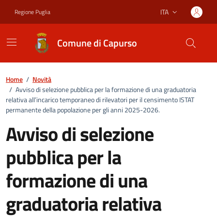
Vai ai contenuti
Vai al footer
ITA
Regione Puglia
Lingua attiva:
Comune di Capurso
Home
/
Novità
/
Avviso di selezione pubblica per la formazione di una graduatoria
relativa all’incarico temporaneo di rilevatori per il censimento ISTAT
permanente della popolazione per gli anni 2025-2026.
Avviso di selezione
pubblica per la
formazione di una
graduatoria relativa