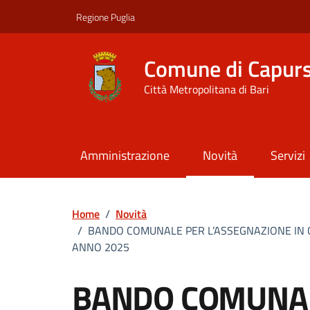
Vai ai contenuti
Vai al footer
Regione Puglia
Comune di Capur
Città Metropolitana di Bari
Amministrazione
Novità
Servizi
Home
/
Novità
/
BANDO COMUNALE PER L’ASSEGNAZIONE IN C
ANNO 2025
BANDO COMUNA